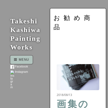
お勧め商
Takeshi
品
Kashiwa
Painting
Works
MENU
Facebook
Instagram
2018/08/13
画集の