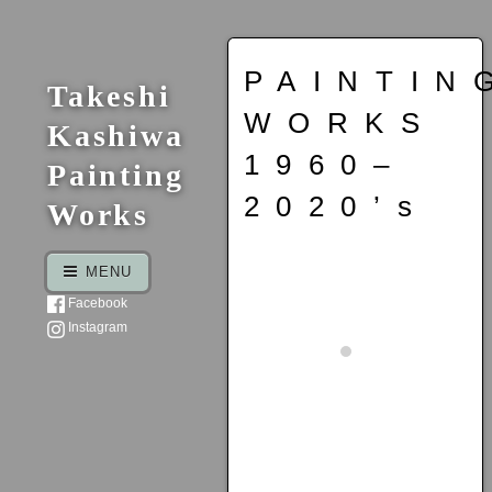
PAINTIN
Takeshi
WORKS
Kashiwa
1960–
Painting
2020’s
Works
MENU
Facebook
Instagram