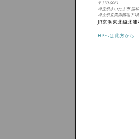
〒330-0061
埼玉県さいたま市 浦和区
埼玉県立美術館地下1階 県
JR京浜東北線北
HPへは此方から