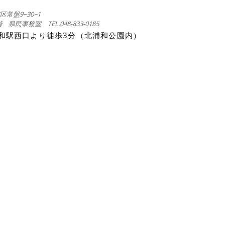
常盤9−30−1
民事務室 TEL.048-833-0185
浦和駅西口より徒歩3分（北浦和公園内）